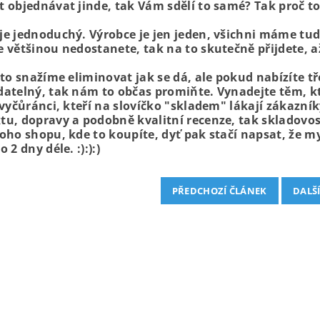
 objednávat jinde, tak Vám sdělí to samé? Tak proč to 
e jednoduchý. Výrobce je jen jeden, všichni máme tudíž
e většinou nedostanete, tak na to skutečně přijdete, a
 to snažíme eliminovat jak se dá, ale pokud nabízíte tře
datelný, tak nám to občas promiňte. Vynadejte těm, kt
 vyčůránci, kteří na slovíčko "skladem" lákají zákazní
tu, dopravy a podobně kvalitní recenze, tak skladovost
oho shopu, kde to koupíte, dyť pak stačí napsat, že mys
o 2 dny déle. :):):)
PŘEDCHOZÍ ČLÁNEK
DALŠ