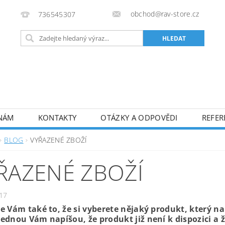
obchod@rav-store.cz
736545307
 NÁM
KONTAKTY
OTÁZKY A ODPOVĚDI
REFER
BLOG
VYŘAZENÉ ZBOŽÍ
ŘAZENÉ ZBOŽÍ
17
e Vám také to, že si vyberete nějaký produkt, který na
ednou Vám napíšou, že produkt již není k dispozici a 