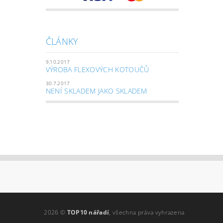
ČLÁNKY
9.10.2017
VÝROBA FLEXOVÝCH KOTOUČŮ
30.7.2017
NENÍ SKLADEM JAKO SKLADEM
2026 ©
TOP10 nářadí
, všechna práva vyhrazena