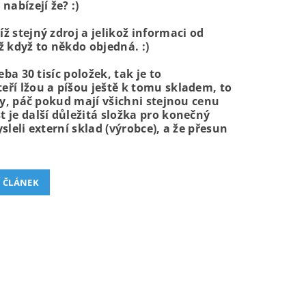
nabízejí že? :)
 stejný zdroj a jelikož informaci od
ž když to někdo objedná. :)
ba 30 tisíc položek, tak je to
eří lžou a píšou ještě k tomu skladem, to
ky, páč pokud mají všichni stejnou cenu
 je další důležitá složka pro konečný
leli externí sklad (výrobce), a že přesun
Í ČLÁNEK