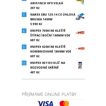
GRIP/INCH HF9 VELKÁ
207 Kč
NAREX EBU 125-14 CE ÚHLOVÁ
BRUSKA 1400W
5 990 Kč
KNIPEX 7006180 KLEŠTĚ
ŠTÍPACÍ BOČNÍ 180MM VDE
687 Kč
KNIPEX 0206180 KLEŠTĚ
KOMBINOVANÉ 180MM VDE
697 Kč
KNIPEX 001103 KLÍČ NA
ROZVODNÉ SKŘÍNĚ
487 Kč
PŘIJÍMÁME ONLINE PLATBY