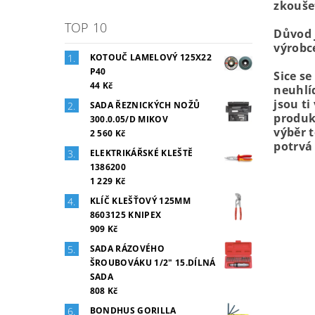
zkoušet
TOP 10
Důvod j
výrobc
KOTOUČ LAMELOVÝ 125X22
P40
Sice se
44 Kč
neuhlí
jsou ti
SADA ŘEZNICKÝCH NOŽŮ
produk
300.0.05/D MIKOV
výběr t
2 560 Kč
potrvá 
ELEKTRIKÁŘSKÉ KLEŠTĚ
1386200
1 229 Kč
KLÍČ KLEŠŤOVÝ 125MM
8603125 KNIPEX
909 Kč
SADA RÁZOVÉHO
ŠROUBOVÁKU 1/2" 15.DÍLNÁ
SADA
808 Kč
BONDHUS GORILLA