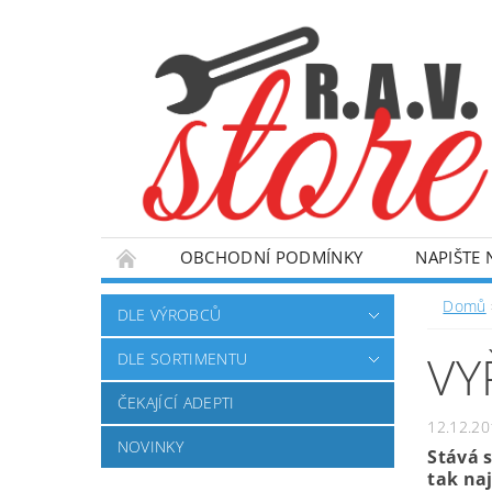
OBCHODNÍ PODMÍNKY
NAPIŠTE
Domů
DLE VÝROBCŮ
VY
DLE SORTIMENTU
ČEKAJÍCÍ ADEPTI
12.12.20
NOVINKY
Stává s
tak naj