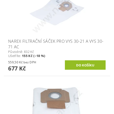
NAREX FILTRAČNÍ SÁČEK PRO VYS 30-21 A VYS 30-
71 AC
Původně:
832 Kč
Ušetříte
:
155 Kč (–18 %)
559,50 Kč bez DPH
677 Kč