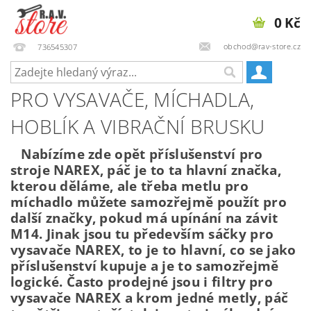
0 Kč
obchod@rav-store.cz
736545307
PRO VYSAVAČE, MÍCHADLA,
HOBLÍK A VIBRAČNÍ BRUSKU
Nabízíme zde opět příslušenství pro
stroje NAREX, páč je to ta hlavní značka,
kterou děláme, ale třeba metlu pro
míchadlo můžete samozřejmě použít pro
další značky, pokud má upínání na závit
M14. Jinak jsou tu především sáčky pro
vysavače NAREX, to je to hlavní, co se jako
příslušenství kupuje a je to samozřejmě
logické. Často prodejné jsou i filtry pro
vysavače NAREX a krom jedné metly, páč