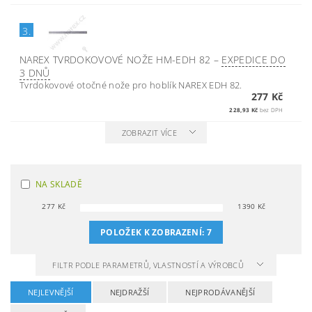
3.
NAREX TVRDOKOVOVÉ NOŽE HM-EDH 82
–
EXPEDICE DO
3 DNŮ
Tvrdokovové otočné nože pro hoblík NAREX EDH 82.
277 Kč
228,93 Kč
bez DPH
ZOBRAZIT VÍCE
NA SKLADĚ
277
Kč
1390
Kč
POLOŽEK K ZOBRAZENÍ:
7
FILTR PODLE PARAMETRŮ, VLASTNOSTÍ A VÝROBCŮ
NEJLEVNĚJŠÍ
NEJDRAŽŠÍ
NEJPRODÁVANĚJŠÍ