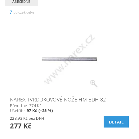
ABECEDNĚ
7
položek celkem
NAREX TVRDOKOVOVÉ NOŽE HM-EDH 82
Původně:
374 Kč
Ušetříte
:
97 Kč (–25 %)
228,93 Kč bez DPH
DETAIL
277 Kč