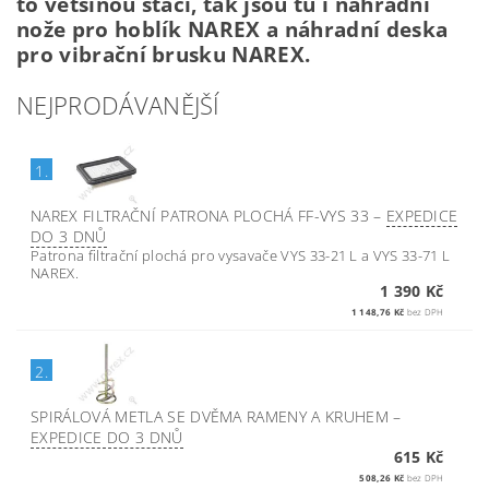
to většinou stačí, tak jsou tu i náhradní
nože pro hoblík NAREX a náhradní deska
pro vibrační brusku NAREX.
NEJPRODÁVANĚJŠÍ
1.
NAREX FILTRAČNÍ PATRONA PLOCHÁ FF-VYS 33
–
EXPEDICE
DO 3 DNŮ
Patrona filtrační plochá pro vysavače VYS 33-21 L a VYS 33-71 L
NAREX.
1 390 Kč
1 148,76 Kč
bez DPH
2.
SPIRÁLOVÁ METLA SE DVĚMA RAMENY A KRUHEM
–
EXPEDICE DO 3 DNŮ
615 Kč
508,26 Kč
bez DPH