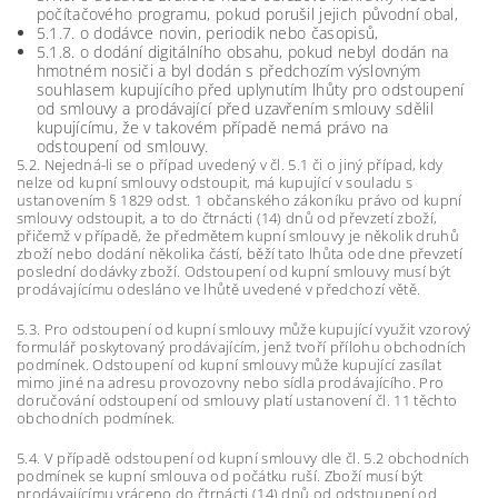
počítačového programu, pokud porušil jejich původní obal,
5.1.7. o dodávce novin, periodik nebo časopisů,
5.1.8. o dodání digitálního obsahu, pokud nebyl dodán na
hmotném nosiči a byl dodán s předchozím výslovným
souhlasem kupujícího před uplynutím lhůty pro odstoupení
od smlouvy a prodávající před uzavřením smlouvy sdělil
kupujícímu, že v takovém případě nemá právo na
odstoupení od smlouvy.
5.2. Nejedná-li se o případ uvedený v čl. 5.1 či o jiný případ, kdy
nelze od kupní smlouvy odstoupit, má kupující v souladu s
ustanovením § 1829 odst. 1 občanského zákoníku právo od kupní
smlouvy odstoupit, a to do čtrnácti (14) dnů od převzetí zboží,
přičemž v případě, že předmětem kupní smlouvy je několik druhů
zboží nebo dodání několika částí, běží tato lhůta ode dne převzetí
poslední dodávky zboží. Odstoupení od kupní smlouvy musí být
prodávajícímu odesláno ve lhůtě uvedené v předchozí větě.
5.3. Pro odstoupení od kupní smlouvy může kupující využit vzorový
formulář poskytovaný prodávajícím, jenž tvoří přílohu obchodních
podmínek. Odstoupení od kupní smlouvy může kupující zasílat
mimo jiné na adresu provozovny nebo sídla prodávajícího. Pro
doručování odstoupení od smlouvy platí ustanovení čl. 11 těchto
obchodních podmínek.
5.4. V případě odstoupení od kupní smlouvy dle čl. 5.2 obchodních
podmínek se kupní smlouva od počátku ruší. Zboží musí být
prodávajícímu vráceno do čtrnácti (14) dnů od odstoupení od