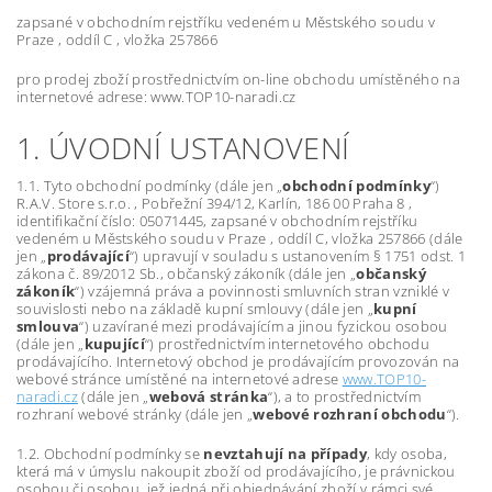
zapsané v obchodním rejstříku vedeném u Městského soudu v
Praze , oddíl C , vložka 257866
pro prodej zboží prostřednictvím on-line obchodu umístěného na
internetové adrese: www.TOP10-naradi.cz
1. ÚVODNÍ USTANOVENÍ
1.1. Tyto obchodní podmínky (dále jen „
obchodní podmínky
“)
R.A.V. Store s.r.o. , Pobřežní 394/12, Karlín, 186 00 Praha 8 ,
identifikační číslo:
05071445
, zapsané v obchodním rejstříku
vedeném u Městského soudu v Praze , oddíl C, vložka 257866 (dále
jen „
prodávající
“) upravují v souladu s ustanovením § 1751 odst. 1
zákona č. 89/2012 Sb., občanský zákoník (dále jen „
občanský
zákoník
“) vzájemná práva a povinnosti smluvních stran vzniklé v
souvislosti nebo na základě kupní smlouvy (dále jen „
kupní
smlouva
“) uzavírané mezi prodávajícím a jinou fyzickou osobou
(dále jen „
kupující
“) prostřednictvím internetového obchodu
prodávajícího. Internetový obchod je prodávajícím provozován na
webové stránce umístěné na internetové adrese
www.TOP10-
naradi.cz
(dále jen „
webová stránka
“), a to prostřednictvím
rozhraní webové stránky (dále jen „
webové rozhraní obchodu
“).
1.2. Obchodní podmínky se
nevztahují na případy
, kdy osoba,
která má v úmyslu nakoupit zboží od prodávajícího, je právnickou
osobou či osobou, jež jedná při objednávání zboží v rámci své