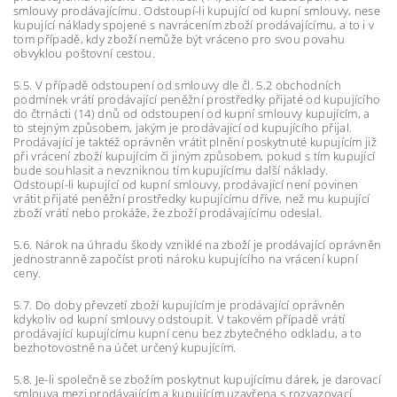
smlouvy prodávajícímu. Odstoupí-li kupující od kupní smlouvy, nese
kupující náklady spojené s navrácením zboží prodávajícímu, a to i v
tom případě, kdy zboží nemůže být vráceno pro svou povahu
obvyklou poštovní cestou.
5.5. V případě odstoupení od smlouvy dle čl. 5.2 obchodních
podmínek vrátí prodávající peněžní prostředky přijaté od kupujícího
do čtrnácti (14) dnů od odstoupení od kupní smlouvy kupujícím, a
to stejným způsobem, jakým je prodávající od kupujícího přijal.
Prodávající je taktéž oprávněn vrátit plnění poskytnuté kupujícím již
při vrácení zboží kupujícím či jiným způsobem, pokud s tím kupující
bude souhlasit a nevzniknou tím kupujícímu další náklady.
Odstoupí-li kupující od kupní smlouvy, prodávající není povinen
vrátit přijaté peněžní prostředky kupujícímu dříve, než mu kupující
zboží vrátí nebo prokáže, že zboží prodávajícímu odeslal.
5.6. Nárok na úhradu škody vzniklé na zboží je prodávající oprávněn
jednostranně započíst proti nároku kupujícího na vrácení kupní
ceny.
5.7. Do doby převzetí zboží kupujícím je prodávající oprávněn
kdykoliv od kupní smlouvy odstoupit. V takovém případě vrátí
prodávající kupujícímu kupní cenu bez zbytečného odkladu, a to
bezhotovostně na účet určený kupujícím.
5.8. Je-li společně se zbožím poskytnut kupujícímu dárek, je darovací
smlouva mezi prodávajícím a kupujícím uzavřena s rozvazovací