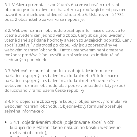
3.1. Veškerá prezentace zboží umístěná ve webovém rozhraní
obchodu je informativního charakteru a prodávající není povinen
uzavřít kupní smlouvu ohledně tohoto zboží. Ustanovení § 1732
odst. 2 občanského zákoníku se nepoužije.
3.2. Webové rozhraní obchodu obsahuje informace o zboží, a to
včetně uvedení cen jednotlivého zboží. Ceny zboží jsou uvedeny
včetně daně z přidané hodnoty a všech souvisejících poplatků. Ceny
zboží zůstávají v platnosti po dobu, kdy jsou zobrazovány ve
webovém rozhraní obchodu. Tímto ustanovením není omezena
možnost prodávajícího uzavřít kupní smlouvu za individuálně
sjednaných podmínek.
3.3. Webové rozhraní obchodu obsahuje také informace o
nákladech spojených s balením a dodáním zboží. Informace o
nákladech spojených s balením a dodáním zboží uvedené ve
webovém rozhraní obchodu platí pouze v případech, kdy je zboží
doručováno v rámci území České republiky.
3.4. Pro objednání zboží vyplní kupující objednávkový formulář ve
webovém rozhraní obchodu. Objednávkový formulář obsahuje
zejména informace o:
3.4.1. objednávaném zboží (objednávané zboží „vloží“
kupující do elektronického nákupního košíku webového
rozhraní obchodu),