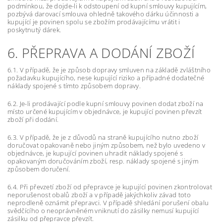
podmínkou, že dojde-li k odstoupení od kupní smlouvy kupujícím,
pozbývá darovací smlouva ohledně takového dárku účinnosti a
kupující je povinen spolu se zbožím prodávajícímu vrátit i
poskytnutý dárek.
6. PŘEPRAVA A DODÁNÍ ZBOŽÍ
6.1. V případě, že je způsob dopravy smluven na základě zvláštního
požadavku kupujícího, nese kupující riziko a případné dodatečné
náklady spojené s tímto způsobem dopravy.
6.2. Je-li prodávající podle kupní smlouvy povinen dodat zboží na
místo určené kupujícím v objednávce, je kupující povinen převzít
zboží při dodání.
6.3. V případě, že je z důvodů na straně kupujícího nutno zboží
doručovat opakovaně nebo jiným způsobem, než bylo uvedeno v
objednávce, je kupující povinen uhradit náklady spojené s
opakovaným doručováním zboží, resp. náklady spojené s jiným
způsobem doručení.
6.4. Při převzetí zboží od přepravce je kupující povinen zkontrolovat
neporušenost obalů zboží a v případě jakýchkoliv závad toto
neprodleně oznámit přepravci. V případě shledání porušení obalu
svědčícího o neoprávněném vniknutí do zásilky nemusí kupující
zásilku od přepravce převzít.