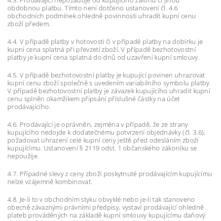
4.3. Prodávající nepožaduje od kupujícího zálohu či jinou
obdobnou platbu. Tímto není dotčeno ustanovení čl. 4.6
obchodních podmínek ohledně povinnosti uhradit kupní cenu
zboží předem.
4.4. V případě platby v hotovosti či v případě platby na dobírku je
kupní cena splatná při převzetí zboží. V případě bezhotovostní
platby je kupní cena splatná do dnů od uzavření kupní smlouvy.
4.5. V případě bezhotovostní platby je kupující povinen uhrazovat
kupní cenu zboží společně s uvedením variabilního symbolu platby.
V případě bezhotovostní platby je závazek kupujícího uhradit kupní
cenu splněn okamžikem připsání příslušné částky na účet
prodávajícího.
4.6. Prodávající je oprávněn, zejména v případě, že ze strany
kupujícího nedojde k dodatečnému potvrzení objednávky (čl. 3.6),
požadovat uhrazení celé kupní ceny ještě před odesláním zboží
kupujícímu. Ustanovení § 2119 odst. 1 občanského zákoníku se
nepoužije.
4.7. Případné slevy z ceny zboží poskytnuté prodávajícím kupujícímu
nelze vzájemně kombinovat.
4.8. Je-li to v obchodním styku obvyklé nebo je-li tak stanoveno
obecně závaznými právními předpisy, vystaví prodávající ohledně
plateb prováděných na základě kupní smlouvy kupujícímu daňový