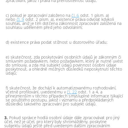
zpracování, jakož i práva na přenositelnost údajů;
c) pokud je zpracování založeno na
čl. 6
odst. 1 písm. a)
nebo
čl. 9
odst. 2 písm. a), existence práva odvolat kdykoli
souhlas, aniž je tím dotčena zákonnost zpracování založená na
souhlasu uděleném před jeho odvoláním;
d) existence práva podat stížnost u dozorového úřadu;
e) skutečnost, zda poskytování osobních údajů je zákonným či
smluvním požadavkem, nebo požadavkem, který je nutné uvést
do smlouvy, a zda má subjekt údajů povinnost osobní údaje
poskytnout, a ohledně možných důsledků neposkytnutí těchto
údajů;
f) skutečnost, že dochází k automatizovanému rozhodování,
včetně profilování, uvedenému v
čl. 22
odst. 1 a 4, a
přinejmenším v těchto případech smysluplné informace týkající
se použitého postupu, jakož i významu a předpokládaných
důsledků takového zpracování pro subjekt údajů.
3.
Pokud správce hodlá osobní údaje dále zpracovávat pro jiný
účel, než je účel, pro který byly shromážděny, poskytne
subjektu údajů ještě před uvedeným dalším zpracováním