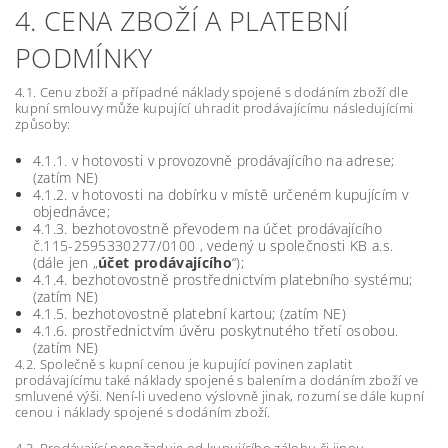
4. CENA ZBOŽÍ A PLATEBNÍ
PODMÍNKY
4.1. Cenu zboží a případné náklady spojené s dodáním zboží dle
kupní smlouvy může kupující uhradit prodávajícímu následujícími
způsoby:
4.1.1. v hotovosti v provozovně prodávajícího na adrese;
(zatím NE)
4.1.2. v hotovosti na dobírku v místě určeném kupujícím v
objednávce;
4.1.3. bezhotovostně převodem na účet prodávajícího
č.115-2595330277/0100 , vedený u společnosti KB a.s.
(dále jen „
účet prodávajícího
“);
4.1.4. bezhotovostně prostřednictvím platebního systému;
(zatím NE)
4.1.5. bezhotovostně platební kartou; (zatím NE)
4.1.6. prostřednictvím úvěru poskytnutého třetí osobou.
(zatím NE)
4.2. Společně s kupní cenou je kupující povinen zaplatit
prodávajícímu také náklady spojené s balením a dodáním zboží ve
smluvené výši. Není-li uvedeno výslovně jinak, rozumí se dále kupní
cenou i náklady spojené s dodáním zboží.