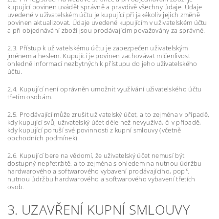
kupující povinen uvádět správně a pravdivě všechny údaje. Údaje
uvedené v uživatelském účtu je kupující při jakékoliv jejich změně
povinen aktualizovat. Údaje uvedené kupujícím v uživatelském účtu
a při objednávání zboží jsou prodávajícím považovány za správné.
2.3. Přístup k uživatelskému účtu je zabezpečen uživatelským
jménem a heslem. Kupující je povinen zachovávat mlčenlivost
ohledně informací nezbytných k přístupu do jeho uživatelského
účtu.
2.4. Kupující není oprávněn umožnit využívání uživatelského účtu
třetím osobám.
2.5. Prodávající může zrušit uživatelský účet, a to zejména v případě,
kdy kupující svůj uživatelský účet déle než nevyužívá, či v případě,
kdy kupující poruší své povinnosti z kupní smlouvy (včetně
obchodních podmínek).
2.6. Kupující bere na vědomí, že uživatelský účet nemusí být
dostupný nepřetržitě, a to zejména s ohledem na nutnou údržbu
hardwarového a softwarového vybavení prodávajícího, popř.
nutnou údržbu hardwarového a softwarového vybavení třetích
osob.
3. UZAVŘENÍ KUPNÍ SMLOUVY