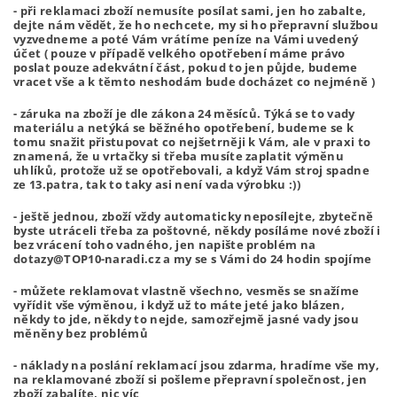
- při reklamaci zboží nemusíte posílat sami, jen ho zabalte,
dejte nám vědět, že ho nechcete, my si ho přepravní službou
vyzvedneme a poté Vám vrátíme peníze na Vámi uvedený
účet ( pouze v případě velkého opotřebení máme právo
poslat pouze adekvátní část, pokud to jen půjde, budeme
vracet vše a k těmto neshodám bude docházet co nejméně )
- záruka na zboží je dle zákona 24 měsíců. Týká se to vady
materiálu a netýká se běžného opotřebení, budeme se k
tomu snažit přistupovat co nejšetrněji k Vám, ale v praxi to
znamená, že u vrtačky si třeba musíte zaplatit výměnu
uhlíků, protože už se opotřebovali, a když Vám stroj spadne
ze 13.patra, tak to taky asi není vada výrobku :))
- ještě jednou, zboží vždy automaticky neposílejte, zbytečně
byste utráceli třeba za poštovné, někdy posíláme nové zboží i
bez vrácení toho vadného, jen napište problém na
dotazy@TOP10-naradi.cz a my se s Vámi do 24 hodin spojíme
- můžete reklamovat vlastně všechno, vesměs se snažíme
vyřídit vše výměnou, i když už to máte jeté jako blázen,
někdy to jde, někdy to nejde, samozřejmě jasné vady jsou
měněny bez problémů
- náklady na poslání reklamací jsou zdarma, hradíme vše my,
na reklamované zboží si pošleme přepravní společnost, jen
zboží zabalíte, nic víc