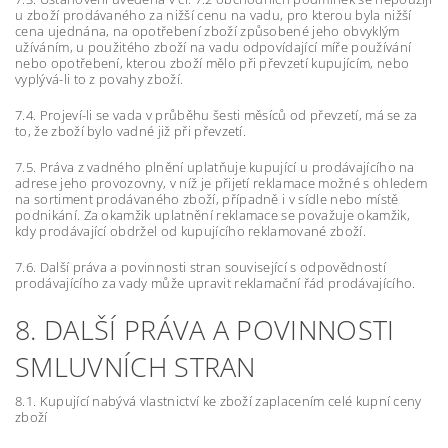
u zboží prodávaného za nižší cenu na vadu, pro kterou byla nižší
cena ujednána, na opotřebení zboží způsobené jeho obvyklým
užíváním, u použitého zboží na vadu odpovídající míře používání
nebo opotřebení, kterou zboží mělo při převzetí kupujícím, nebo
vyplývá-li to z povahy zboží.
7.4. Projeví-li se vada v průběhu šesti měsíců od převzetí, má se za
to, že zboží bylo vadné již při převzetí.
7.5. Práva z vadného plnění uplatňuje kupující u prodávajícího na
adrese jeho provozovny, v níž je přijetí reklamace možné s ohledem
na sortiment prodávaného zboží, případně i v sídle nebo místě
podnikání. Za okamžik uplatnění reklamace se považuje okamžik,
kdy prodávající obdržel od kupujícího reklamované zboží.
7.6. Další práva a povinnosti stran související s odpovědností
prodávajícího za vady může upravit reklamační řád prodávajícího.
8. DALŠÍ PRÁVA A POVINNOSTI
SMLUVNÍCH STRAN
8.1. Kupující nabývá vlastnictví ke zboží zaplacením celé kupní ceny
zboží