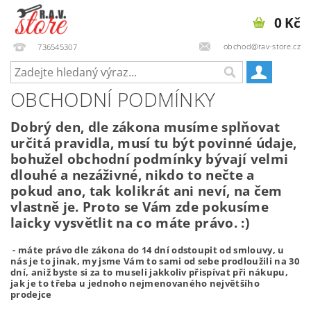
0 Kč
obchod@rav-store.cz
736545307
OBCHODNÍ PODMÍNKY
Dobrý den, dle zákona musíme splňovat
určitá pravidla, musí tu být povinné údaje,
bohužel obchodní podmínky bývají velmi
dlouhé a nezáživné, nikdo to nečte a
pokud ano, tak kolikrát ani neví, na čem
vlastně je. Proto se Vám zde pokusíme
laicky vysvětlit na co máte právo. :)
- máte právo dle zákona do 14 dní odstoupit od smlouvy, u
nás je to jinak, my jsme Vám to sami od sebe prodloužili na 30
dní, aniž byste si za to museli jakkoliv přispívat při nákupu,
jak je to třeba u jednoho nejmenovaného největšího
prodejce