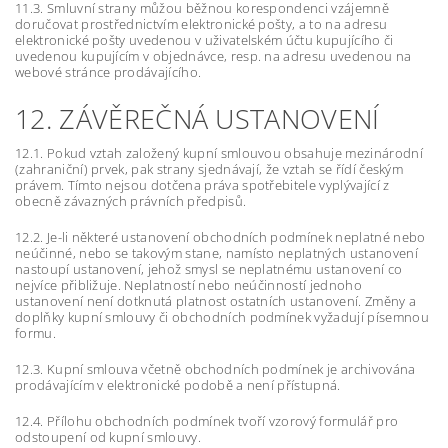
11.3. Smluvní strany můžou běžnou korespondenci vzájemně
doručovat prostřednictvím elektronické pošty, a to na adresu
elektronické pošty uvedenou v uživatelském účtu kupujícího či
uvedenou kupujícím v objednávce, resp. na adresu uvedenou na
webové stránce prodávajícího.
12. ZÁVĚREČNÁ USTANOVENÍ
12.1. Pokud vztah založený kupní smlouvou obsahuje mezinárodní
(zahraniční) prvek, pak strany sjednávají, že vztah se řídí českým
právem. Tímto nejsou dotčena práva spotřebitele vyplývající z
obecně závazných právních předpisů.
12.2. Je-li některé ustanovení obchodních podmínek neplatné nebo
neúčinné, nebo se takovým stane, namísto neplatných ustanovení
nastoupí ustanovení, jehož smysl se neplatnému ustanovení co
nejvíce přibližuje. Neplatností nebo neúčinností jednoho
ustanovení není dotknutá platnost ostatních ustanovení. Změny a
doplňky kupní smlouvy či obchodních podmínek vyžadují písemnou
formu.
12.3. Kupní smlouva včetně obchodních podmínek je archivována
prodávajícím v elektronické podobě a není přístupná.
12.4. Přílohu obchodních podmínek tvoří vzorový formulář pro
odstoupení od kupní smlouvy.