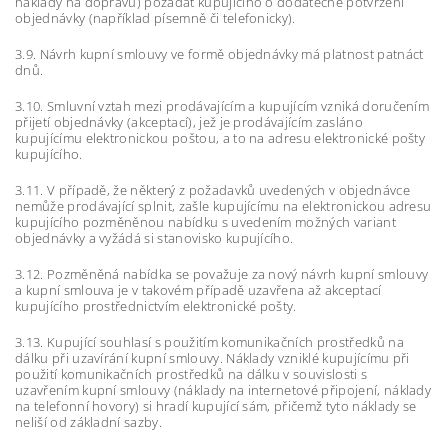
náklady na dopravu) požádat kupujícího o dodatečné potvrzení
objednávky (například písemně či telefonicky).
3.9. Návrh kupní smlouvy ve formě objednávky má platnost patnáct
dnů.
3.10. Smluvní vztah mezi prodávajícím a kupujícím vzniká doručením
přijetí objednávky (akceptací), jež je prodávajícím zasláno
kupujícímu elektronickou poštou, a to na adresu elektronické pošty
kupujícího.
3.11. V případě, že některý z požadavků uvedených v objednávce
nemůže prodávající splnit, zašle kupujícímu na elektronickou adresu
kupujícího pozměněnou nabídku s uvedením možných variant
objednávky a vyžádá si stanovisko kupujícího.
3.12. Pozměněná nabídka se považuje za nový návrh kupní smlouvy
a kupní smlouva je v takovém případě uzavřena až akceptací
kupujícího prostřednictvím elektronické pošty.
3.13. Kupující souhlasí s použitím komunikačních prostředků na
dálku při uzavírání kupní smlouvy. Náklady vzniklé kupujícímu při
použití komunikačních prostředků na dálku v souvislosti s
uzavřením kupní smlouvy (náklady na internetové připojení, náklady
na telefonní hovory) si hradí kupující sám, přičemž tyto náklady se
neliší od základní sazby.