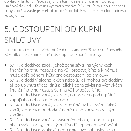
doklad – fakturu. Prodávající plátcem daně z přidané hodnoty.
Daňový doklad – fakturu vystaví prodávající kupujícímu po uhrazení
ceny zboží a zašle jej v elektronické podobě na elektronickou adresu
kupujícího.
5. ODSTOUPENÍ OD KUPNÍ
SMLOUVY
5.1. Kupující bere na vědomí, že dle ustanovení § 1837 občanského
zákoníku, nelze mimo jiné odstoupit od kupní smlouvy:
5.1.1. o dodávce zboží, jehož cena závisí na výchylkách
finančního trhu nezávisle na vůli prodávajícího a k němuž
může dojít během lhůty pro odstoupení od smlouvy,
5.1.2. o dodání alkoholických nápojů, jež mohou být dodány
až po uplynutí třiceti dnů a jejichž cena závisí na výchylkách
finančního trhu nezávislých na vůli prodávajícího,
5.1.3. o dodávce zboží, které bylo upraveno podle přání
kupujícího nebo pro jeho osobu
5.1.4. o dodávce zboží, které podléhá rychlé zkáze, jakož i
zboží, které bylo po dodání nenávratně smíseno s jiným
zbožím,
5.1.5. o dodávce zboží v uzavřeném obalu, které kupující z
obalu vyňal a z hygienických důvodů jej není možné vrátit,
5.1.6. o dodávce zvukové nebo obrazové nahrávky nebo