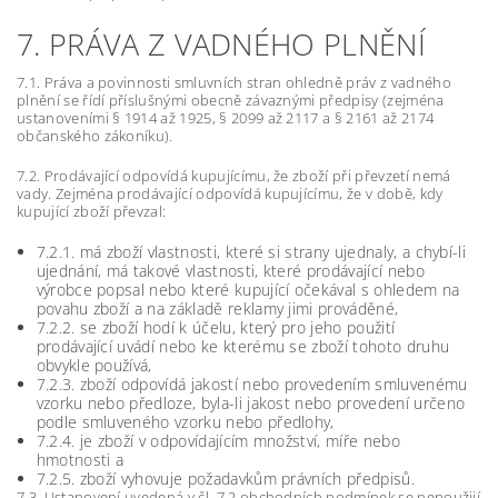
7. PRÁVA Z VADNÉHO PLNĚNÍ
7.1. Práva a povinnosti smluvních stran ohledně práv z vadného
plnění se řídí příslušnými obecně závaznými předpisy (zejména
ustanoveními § 1914 až 1925, § 2099 až 2117 a § 2161 až 2174
občanského zákoníku).
7.2. Prodávající odpovídá kupujícímu, že zboží při převzetí nemá
vady. Zejména prodávající odpovídá kupujícímu, že v době, kdy
kupující zboží převzal:
7.2.1. má zboží vlastnosti, které si strany ujednaly, a chybí-li
ujednání, má takové vlastnosti, které prodávající nebo
výrobce popsal nebo které kupující očekával s ohledem na
povahu zboží a na základě reklamy jimi prováděné,
7.2.2. se zboží hodí k účelu, který pro jeho použití
prodávající uvádí nebo ke kterému se zboží tohoto druhu
obvykle používá,
7.2.3. zboží odpovídá jakostí nebo provedením smluvenému
vzorku nebo předloze, byla-li jakost nebo provedení určeno
podle smluveného vzorku nebo předlohy,
7.2.4. je zboží v odpovídajícím množství, míře nebo
hmotnosti a
7.2.5. zboží vyhovuje požadavkům právních předpisů.
7.3. Ustanovení uvedená v čl. 7.2 obchodních podmínek se nepoužijí