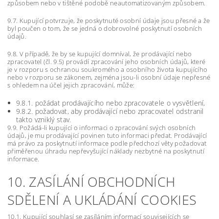
způsobem nebo v tištěné podobě neautomatizovaným způsobem.
9.7. Kupující potvrzuje, že poskytnuté osobní údaje jsou přesné a že
byl poučen o tom, že se jedná o dobrovolné poskytnutí osobních
údajů.
9.8. V případě, že by se kupující domníval, že prodávající nebo
zpracovatel (čl. 9.5) provádí zpracování jeho osobních údajů, které
je v rozporu s ochranou soukromého a osobního života kupujícího
nebo v rozporu se zákonem, zejména jsou-li osobní údaje nepřesné
s ohledem na účel jejich zpracování, může:
9.8.1. požádat prodávajícího nebo zpracovatele o vysvětlení,
9.8.2. požadovat, aby prodávající nebo zpracovatel odstranil
takto vzniklý stav.
9.9. Požádá-li kupující o informaci o zpracování svých osobních
údajů, je mu prodávající povinen tuto informaci předat. Prodávající
má právo za poskytnutí informace podle předchozí věty požadovat
přiměřenou úhradu nepřevyšující náklady nezbytné na poskytnutí
informace.
10. ZASÍLÁNÍ OBCHODNÍCH
SDĚLENÍ A UKLÁDÁNÍ COOKIES
10.1. Kupující souhlasí se zasíláním informací souvisejících se