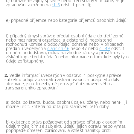
d) oprávněné zájmy správce nebo třetí strany v případě, že je
zpracování založeno na
čl. 6
odst. 1 písm. f);
e) případné příjemce nebo kategorie příjemců osobních údajů;
f) případný úmysl správce předat osobní údaje do třetí země
nebo mezinárodní organizaci a existenci či neexistenci
rozhodnutí Komise o odpovídající ochraně nebo, v případech
předání uvedených v
článcích 46
nebo 47 nebo
čl. 49
odst. 1
druhém pododstavci, odkaz na vhodné záruky a prostředky k
získání kopie těchto údajů nebo informace o tom, kde byly tyto
údaje zpřístupněny.
2.
Vedle informací uvedených v odstavci 1 poskytne správce
subjektu údajů v okamžiku získání osobních údajů tyto další
informace, jsou-li nezbytné pro zajištění spravedlivého a
transparentního zpracování:
a) doba, po kterou budou osobní údaje uloženy, nebo není-li ji
možné určit, kritéria použitá pro stanovení této doby;
b) existence práva požadovat od správce přístup k osobním
údajům týkajícím se subjektu údajů, jejich opravu nebo výmaz,
popřípadě omezení zpracování, a vznést námitku proti