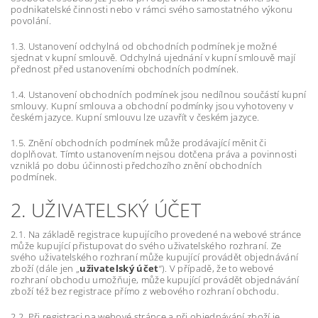
podnikatelské činnosti nebo v rámci svého samostatného výkonu
povolání.
1.3. Ustanovení odchylná od obchodních podmínek je možné
sjednat v kupní smlouvě. Odchylná ujednání v kupní smlouvě mají
přednost před ustanoveními obchodních podmínek.
1.4. Ustanovení obchodních podmínek jsou nedílnou součástí kupní
smlouvy. Kupní smlouva a obchodní podmínky jsou vyhotoveny v
českém jazyce. Kupní smlouvu lze uzavřít v českém jazyce.
1.5. Znění obchodních podmínek může prodávající měnit či
doplňovat. Tímto ustanovením nejsou dotčena práva a povinnosti
vzniklá po dobu účinnosti předchozího znění obchodních
podmínek.
2. UŽIVATELSKÝ ÚČET
2.1. Na základě registrace kupujícího provedené na webové stránce
může kupující přistupovat do svého uživatelského rozhraní. Ze
svého uživatelského rozhraní může kupující provádět objednávání
zboží (dále jen „
uživatelský účet
“). V případě, že to webové
rozhraní obchodu umožňuje, může kupující provádět objednávání
zboží též bez registrace přímo z webového rozhraní obchodu.
2.2. Při registraci na webové stránce a při objednávání zboží je