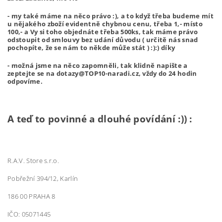
- my také máme na něco právo :), a to když třeba budeme mít
u nějakého zboží evidentně chybnou cenu, třeba 1,- místo
100,- a Vy si toho objednáte třeba 500ks, tak máme právo
odstoupit od smlouvy bez udání důvodu ( určitě nás snad
pochopíte, že se nám to někde může stát ) :):) díky
- možná jsme na něco zapomněli, tak klidně napište a
zeptejte se na dotazy@TOP10-naradi.cz, vždy do 24 hodin
odpovíme.
A teď to povinné a dlouhé povídání :)) :
R.A.V. Store s.r.o.
Pobřežní 394/12, Karlín
186 00 PRAHA 8
IČO:
05071445