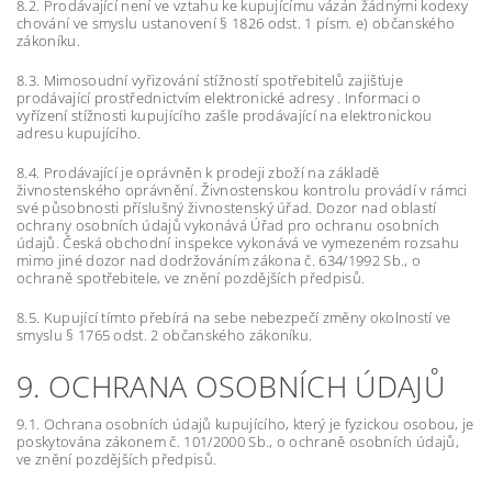
8.2. Prodávající není ve vztahu ke kupujícímu vázán žádnými kodexy
chování ve smyslu ustanovení § 1826 odst. 1 písm. e) občanského
zákoníku.
8.3. Mimosoudní vyřizování stížností spotřebitelů zajišťuje
prodávající prostřednictvím elektronické adresy . Informaci o
vyřízení stížnosti kupujícího zašle prodávající na elektronickou
adresu kupujícího.
8.4. Prodávající je oprávněn k prodeji zboží na základě
živnostenského oprávnění. Živnostenskou kontrolu provádí v rámci
své působnosti příslušný živnostenský úřad. Dozor nad oblastí
ochrany osobních údajů vykonává Úřad pro ochranu osobních
údajů. Česká obchodní inspekce vykonává ve vymezeném rozsahu
mimo jiné dozor nad dodržováním zákona č. 634/1992 Sb., o
ochraně spotřebitele, ve znění pozdějších předpisů.
8.5. Kupující tímto přebírá na sebe nebezpečí změny okolností ve
smyslu § 1765 odst. 2 občanského zákoníku.
9. OCHRANA OSOBNÍCH ÚDAJŮ
9.1. Ochrana osobních údajů kupujícího, který je fyzickou osobou, je
poskytována zákonem č. 101/2000 Sb., o ochraně osobních údajů,
ve znění pozdějších předpisů.