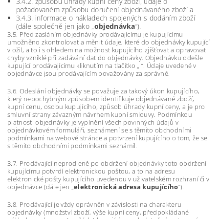
3.4.2. způsobu úhrady kupní ceny zboží, údaje o
požadovaném způsobu doručení objednávaného zboží a
3.4.3. informace o nákladech spojených s dodáním zboží
(dále společně jen jako „
objednávka
“).
3.5. Před zasláním objednávky prodávajícímu je kupujícímu
umožněno zkontrolovat a měnit údaje, které do objednávky kupující
vložil, a to i s ohledem na možnost kupujícího zjišťovat a opravovat
chyby vzniklé při zadávání dat do objednávky. Objednávku odešle
kupující prodávajícímu kliknutím na tlačítko „ “. Údaje uvedené v
objednávce jsou prodávajícím považovány za správné.
3.6. Odeslání objednávky se považuje za takový úkon kupujícího,
který nepochybným způsobem identifikuje objednávané zboží,
kupní cenu, osobu kupujícího, způsob úhrady kupní ceny, a je pro
smluvní strany závazným návrhem kupní smlouvy. Podmínkou
platnosti objednávky je vyplnění všech povinných údajů v
objednávkovém formuláři, seznámení se s těmito obchodními
podmínkami na webové stránce a potvrzení kupujícího o tom, že se
s těmito obchodními podmínkami seznámil.
3.7. Prodávající neprodleně po obdržení objednávky toto obdržení
kupujícímu potvrdí elektronickou poštou, a to na adresu
elektronické pošty kupujícího uvedenou v uživatelském rozhraní či v
objednávce (dále jen „
elektronická adresa kupujícího
“).
3.8. Prodávající je vždy oprávněn v závislosti na charakteru
objednávky (množství zboží, výše kupní ceny, předpokládané