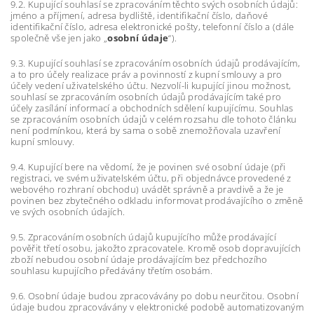
9.2. Kupující souhlasí se zpracováním těchto svých osobních údajů:
jméno a příjmení, adresa bydliště, identifikační číslo, daňové
identifikační číslo, adresa elektronické pošty, telefonní číslo a (dále
společně vše jen jako „
osobní údaje
“).
9.3. Kupující souhlasí se zpracováním osobních údajů prodávajícím,
a to pro účely realizace práv a povinností z kupní smlouvy a pro
účely vedení uživatelského účtu. Nezvolí-li kupující jinou možnost,
souhlasí se zpracováním osobních údajů prodávajícím také pro
účely zasílání informací a obchodních sdělení kupujícímu. Souhlas
se zpracováním osobních údajů v celém rozsahu dle tohoto článku
není podmínkou, která by sama o sobě znemožňovala uzavření
kupní smlouvy.
9.4. Kupující bere na vědomí, že je povinen své osobní údaje (při
registraci, ve svém uživatelském účtu, při objednávce provedené z
webového rozhraní obchodu) uvádět správně a pravdivě a že je
povinen bez zbytečného odkladu informovat prodávajícího o změně
ve svých osobních údajích.
9.5. Zpracováním osobních údajů kupujícího může prodávající
pověřit třetí osobu, jakožto zpracovatele. Kromě osob dopravujících
zboží nebudou osobní údaje prodávajícím bez předchozího
souhlasu kupujícího předávány třetím osobám.
9.6. Osobní údaje budou zpracovávány po dobu neurčitou. Osobní
údaje budou zpracovávány v elektronické podobě automatizovaným