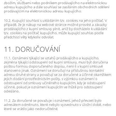
zbožím, službami nebo podnikem prodávajícího na elektronickou
adresu kupujícího a dále souhlasí se zasíláním obchodních sdělení
prodávajícím na elektronickou adresu kupujícího.
10.2. Kupující souhlasí s ukládáním tzv. cookies na jeho počítač. V
případě, že je nákup na webové stránce možné provést a závazky
prodávajícího z kupní smlouvy plnit, aniž by docházelo k ukládání
tzv. cookies na počítač kupujícího, může kupující souhlas podle
předchozí věty kdykoliv odvolat.
11. DORUČOVÁNÍ
11.1. Oznámení týkající se vztahů prodávajícího a kupujícího,
zejména týkající odstoupení od kupní smlouvy, musí být doručena
poštou formou doporučeného dopisu, není-li v kupní smlouvě
stanoveno jinak. Oznámení se doručují na příslušnou kontaktní
adresu druhé strany a považují se za doručené a účinné okamžikem
jejich dodání prostřednictvím pošty, s výjimkou oznámení o
odstoupení od smlouvy učiněného kupujícím, kdy je odstoupení
účinné, pokud je oznámení kupujícím ve lhůtě pro odstoupení
odesláno.
11.2. Za doručené se považuje i oznámení, jehož převzetí bylo
adresátem odmítnuto, které nebylo vyzvednuto v úložní době, nebo
které se vrátilo jako nedoručitelné.