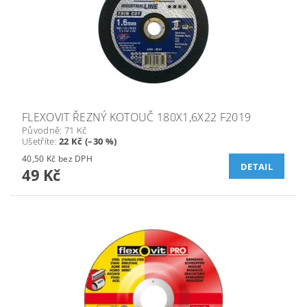
FLEXOVIT ŘEZNÝ KOTOUČ 180X1,6X22 F2019
Původně:
71 Kč
Ušetříte
:
22 Kč (–30 %)
40,50 Kč bez DPH
DETAIL
49 Kč