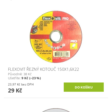
FLEXOVIT ŘEZNÝ KOTOUČ 150X1,6X22
Původně:
38 Kč
Ušetříte
:
9 Kč (–23 %)
23,97 Kč bez DPH
29 Kč