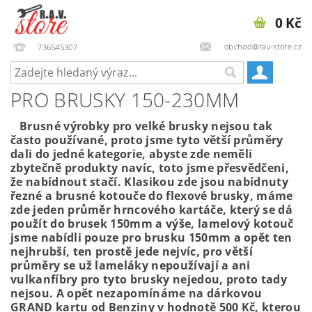
0 Kč
obchod@rav-store.cz
736545307
PRO BRUSKY 150-230MM
Brusné výrobky pro velké brusky nejsou tak
často používané, proto jsme tyto větší průměry
dali do jedné kategorie, abyste zde neměli
zbytečně produkty navíc, toto jsme přesvědčeni,
že nabídnout stačí. Klasikou zde jsou nabídnuty
řezné a brusné kotouče do flexové brusky, máme
zde jeden průměr hrncového kartáče, který se dá
použít do brusek 150mm a výše, lamelový kotouč
jsme nabídli pouze pro brusku 150mm a opět ten
nejhrubší, ten prostě jede nejvíc, pro větší
průměry se už lameláky nepoužívají a ani
vulkanfíbry pro tyto brusky nejedou, proto tady
nejsou. A opět nezapomínáme na dárkovou
GRAND kartu od Benziny v hodnotě 500 Kč, kterou