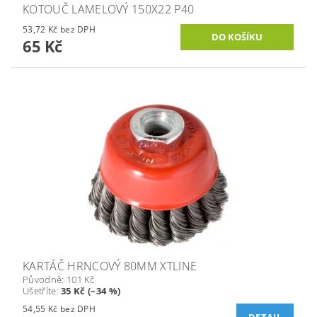
KOTOUČ LAMELOVÝ 150X22 P40
53,72 Kč bez DPH
65 Kč
KARTÁČ HRNCOVÝ 80MM XTLINE
Původně:
101 Kč
Ušetříte
:
35 Kč (–34 %)
54,55 Kč bez DPH
DETAIL