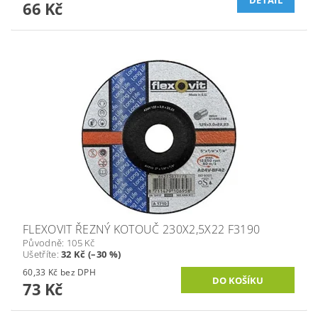
66 Kč
FLEXOVIT ŘEZNÝ KOTOUČ 230X2,5X22 F3190
Původně:
105 Kč
Ušetříte
:
32 Kč (–30 %)
60,33 Kč bez DPH
73 Kč