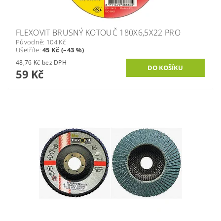
FLEXOVIT BRUSNÝ KOTOUČ 180X6,5X22 PRO
Původně:
104 Kč
Ušetříte
:
45 Kč (–43 %)
48,76 Kč bez DPH
59 Kč