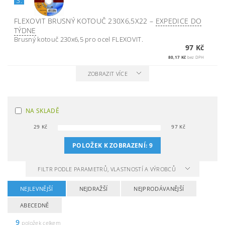
3.
FLEXOVIT BRUSNÝ KOTOUČ 230X6,5X22
–
EXPEDICE DO
TÝDNE
Brusný kotouč 230x6,5 pro ocel FLEXOVIT.
97 Kč
80,17 Kč
bez DPH
ZOBRAZIT VÍCE
NA SKLADĚ
29
Kč
97
Kč
POLOŽEK K ZOBRAZENÍ:
9
FILTR PODLE PARAMETRŮ, VLASTNOSTÍ A VÝROBCŮ
NEJLEVNĚJŠÍ
NEJDRAŽŠÍ
NEJPRODÁVANĚJŠÍ
ABECEDNĚ
9
položek celkem