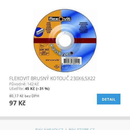
FLEXOVIT BRUSNÝ KOTOUČ 230X6,5X22
Původně:
142 Kč
Ušetříte
:
45 Kč (–31 %)
80,17 Kč bez DPH
DETAIL
97 Kč
RAV-NARADI.CZ
RAV-STORE.CZ