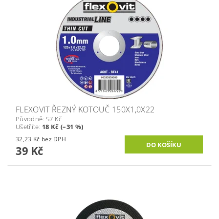
FLEXOVIT ŘEZNÝ KOTOUČ 150X1,0X22
Původně:
57 Kč
Ušetříte
:
18 Kč (–31 %)
32,23 Kč bez DPH
39 Kč