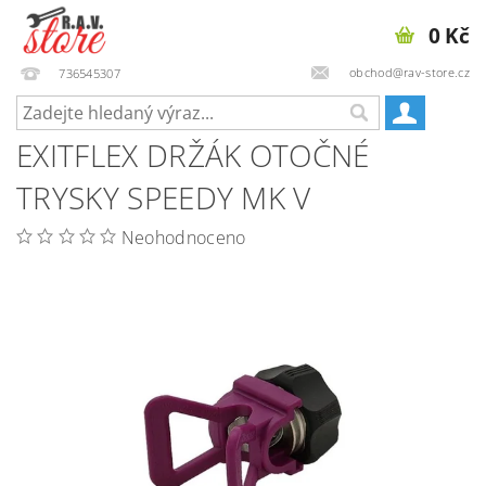
0 Kč
obchod@rav-store.cz
736545307
EXITFLEX DRŽÁK OTOČNÉ
TRYSKY SPEEDY MK V
Neohodnoceno