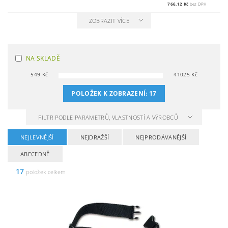
766,12 Kč
bez DPH
ZOBRAZIT VÍCE
NA SKLADĚ
549
Kč
41025
Kč
POLOŽEK K ZOBRAZENÍ:
17
FILTR PODLE PARAMETRŮ, VLASTNOSTÍ A VÝROBCŮ
NEJLEVNĚJŠÍ
NEJDRAŽŠÍ
NEJPRODÁVANĚJŠÍ
ABECEDNĚ
17
položek celkem