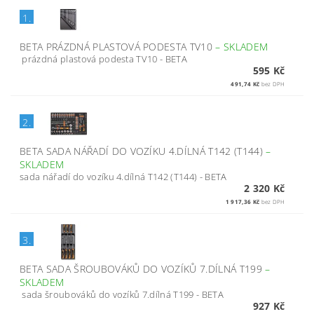
1.
BETA PRÁZDNÁ PLASTOVÁ PODESTA TV10
–
SKLADEM
prázdná plastová podesta TV10 - BETA
595 Kč
491,74 Kč
bez DPH
2.
BETA SADA NÁŘADÍ DO VOZÍKU 4.DÍLNÁ T142 (T144)
–
SKLADEM
sada nářadí do vozíku 4.dílná T142 (T144) - BETA
2 320 Kč
1 917,36 Kč
bez DPH
3.
BETA SADA ŠROUBOVÁKŮ DO VOZÍKŮ 7.DÍLNÁ T199
–
SKLADEM
sada šroubováků do vozíků 7.dílná T199 - BETA
927 Kč