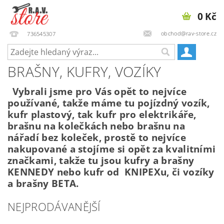
0 Kč
obchod@rav-store.cz
736545307
BRAŠNY, KUFRY, VOZÍKY
Vybrali jsme pro Vás opět to nejvíce
používané, takže máme tu pojízdný vozík,
kufr plastový, tak kufr pro elektrikáře,
brašnu na kolečkách nebo brašnu na
nářadí bez koleček, prostě to nejvíce
nakupované a stojíme si opět za kvalitními
značkami, takže tu jsou kufry a brašny
KENNEDY nebo kufr od KNIPEXu, či vozíky
a brašny BETA.
NEJPRODÁVANĚJŠÍ