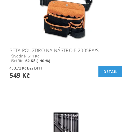
BETA POUZDRO NA NÁSTROJE 2005PA/S
Původně:
611 Kč
Ušetříte
:
62 Kč (–10 %)
453,72 Kč bez DPH
DETAIL
549 Kč