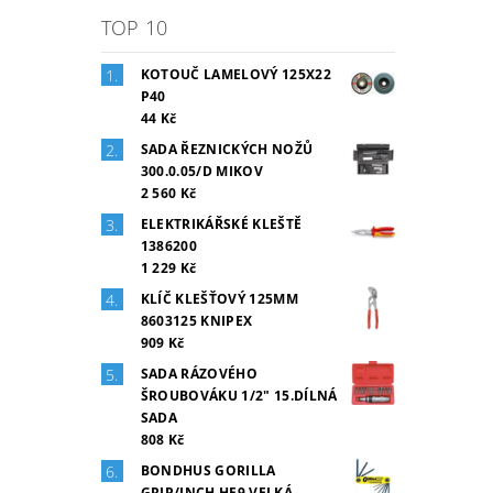
TOP 10
KOTOUČ LAMELOVÝ 125X22
P40
44 Kč
SADA ŘEZNICKÝCH NOŽŮ
300.0.05/D MIKOV
2 560 Kč
ELEKTRIKÁŘSKÉ KLEŠTĚ
1386200
1 229 Kč
KLÍČ KLEŠŤOVÝ 125MM
8603125 KNIPEX
909 Kč
SADA RÁZOVÉHO
ŠROUBOVÁKU 1/2" 15.DÍLNÁ
SADA
808 Kč
BONDHUS GORILLA
GRIP/INCH HF9 VELKÁ