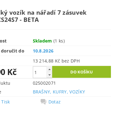
ký vozík na nářadí 7 zásuvek
S24S7 - BETA
ost
Skladem
(1 ks)
doručit do
10.8.2026
13 214,88 Kč bez DPH
90 Kč
duktu
025002071
e
BRAŠNY, KUFRY, VOZÍKY
Tisk
Dotaz