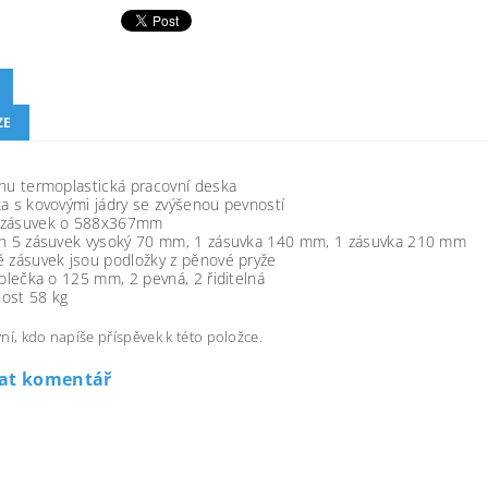
ZE
hu termoplastická pracovní deska
a s kovovými jádry se zvýšenou pevností
zásuvek o 588x367mm
ch 5 zásuvek vysoký 70 mm, 1 zásuvka 140 mm, 1 zásuvka 210 mm
ě zásuvek jsou podložky z pěnové pryže
kolečka o 125 mm, 2 pevná, 2 řiditelná
ost 58 kg
ní, kdo napíše příspěvek k této položce.
dat komentář