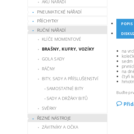
AKU NÁŘADÍ
PNEUMATICKÉ NÁŘADÍ
PŘÍCHYTKY
POPIS
RUČNÍ NÁŘADÍ
DISKU
KLÍČE MOMENTOVÉ
BRAŠNY, KUFRY, VOZÍKY
na vrc
kolečk
GOLA SADY
sedm 
první
RÁČNY
na dn
čtyři 
BITY, SADY A PŘÍSLUŠENSTVÍ
hmotn
SAMOSTATNÉ BITY
Buďte prv
SADY A DRŽÁKY BITŮ
Při
SVĚRKY
ŘEZNÉ NÁSTROJE
ZÁVITNÍKY A OČKA