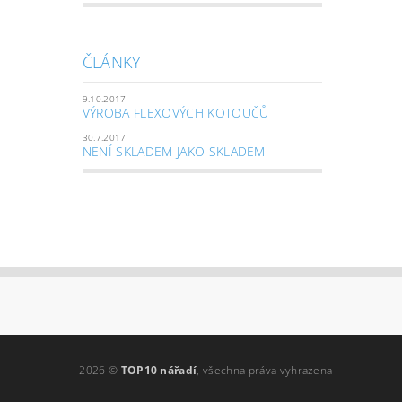
ČLÁNKY
9.10.2017
VÝROBA FLEXOVÝCH KOTOUČŮ
30.7.2017
NENÍ SKLADEM JAKO SKLADEM
2026 ©
TOP10 nářadí
, všechna práva vyhrazena