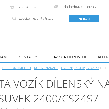
obchod@rav-store.cz
736545307
 NÁM
KONTAKTY
OTÁZKY A ODPOVĚDI
REFER
DLE SORTIMENTU
RUČNÍ NÁŘADÍ
BRAŠNY, KUFRY, VOZÍKY
BET
TA VOZÍK DÍLENSKÝ N
SUVEK 2400/CS24S7