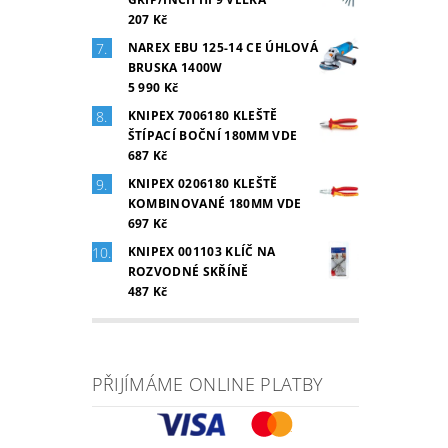
207 Kč
NAREX EBU 125-14 CE ÚHLOVÁ
BRUSKA 1400W
5 990 Kč
KNIPEX 7006180 KLEŠTĚ
ŠTÍPACÍ BOČNÍ 180MM VDE
687 Kč
KNIPEX 0206180 KLEŠTĚ
KOMBINOVANÉ 180MM VDE
697 Kč
KNIPEX 001103 KLÍČ NA
ROZVODNÉ SKŘÍNĚ
487 Kč
PŘIJÍMÁME ONLINE PLATBY