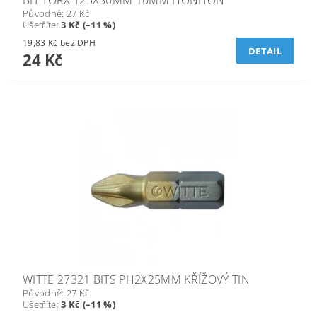
BIT TORX T25X30MM 10MM HONITON
Původně:
27 Kč
Ušetříte
:
3 Kč (–11 %)
19,83 Kč bez DPH
DETAIL
24 Kč
WITTE 27321 BITS PH2X25MM KŘÍŽOVÝ TIN
Původně:
27 Kč
Ušetříte
:
3 Kč (–11 %)