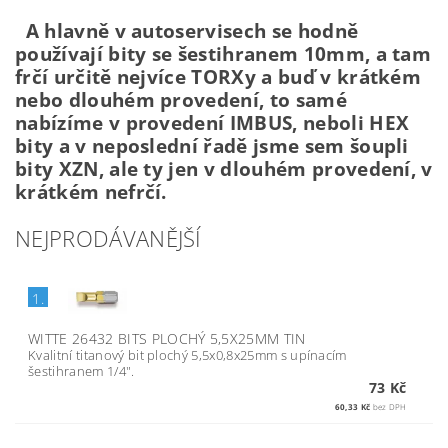
A hlavně v autoservisech se hodně
používají bity se šestihranem 10mm, a tam
frčí určitě nejvíce TORXy a buď v krátkém
nebo dlouhém provedení, to samé
nabízíme v provedení IMBUS, neboli HEX
bity a v neposlední řadě jsme sem šoupli
bity XZN, ale ty jen v dlouhém provedení, v
krátkém nefrčí.
NEJPRODÁVANĚJŠÍ
1.
WITTE 26432 BITS PLOCHÝ 5,5X25MM TIN
Kvalitní titanový bit plochý 5,5x0,8x25mm s upínacím
šestihranem 1/4".
73 Kč
60,33 Kč
bez DPH