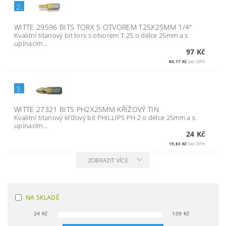
2.
WITTE 29596 BITS TORX S OTVOREM T25X25MM 1/4"
Kvalitní titanový bit torx s otvorem T 25 o délce 25mm a s
upínacím...
97 Kč
80,17 Kč
bez DPH
3.
WITTE 27321 BITS PH2X25MM KŘÍŽOVÝ TIN
Kvalitní titanový křížový bit PHILLIPS PH 2 o délce 25mm a s
upínacím...
24 Kč
19,83 Kč
bez DPH
ZOBRAZIT VÍCE
NA SKLADĚ
24
Kč
109
Kč