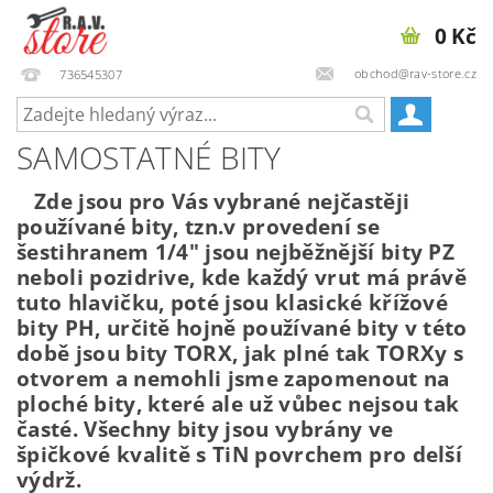
0 Kč
obchod@rav-store.cz
736545307
SAMOSTATNÉ BITY
Zde jsou pro Vás vybrané nejčastěji
používané bity, tzn.v provedení se
šestihranem 1/4" jsou nejběžnější bity PZ
neboli pozidrive, kde každý vrut má právě
tuto hlavičku, poté jsou klasické křížové
bity PH, určitě hojně používané bity v této
době jsou bity TORX, jak plné tak TORXy s
otvorem a nemohli jsme zapomenout na
ploché bity, které ale už vůbec nejsou tak
časté. Všechny bity jsou vybrány ve
špičkové kvalitě s TiN povrchem pro delší
výdrž.