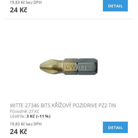
19,83 Kč bez DPH
DETAIL
24 Kč
WITTE 27346 BITS KŘÍŽOVÝ POZIDRIVE PZ2 TIN
Původně:
27 Kč
Ušetříte
:
3 Kč (–11 %)
19,83 Kč bez DPH
DETAIL
24 Kč