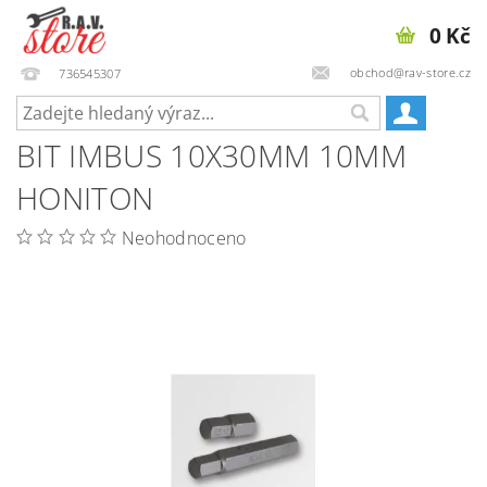
0 Kč
obchod@rav-store.cz
736545307
BIT IMBUS 10X30MM 10MM
HONITON
Neohodnoceno