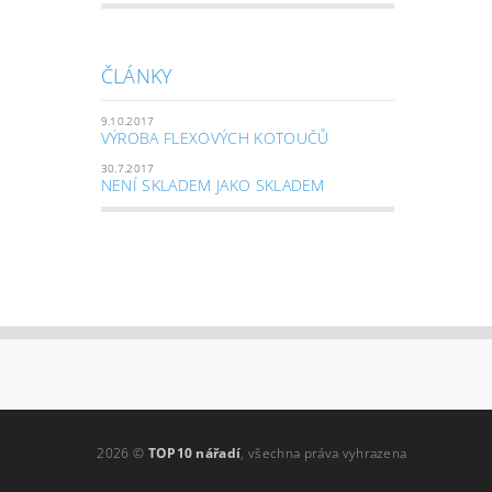
ČLÁNKY
9.10.2017
VÝROBA FLEXOVÝCH KOTOUČŮ
30.7.2017
NENÍ SKLADEM JAKO SKLADEM
2026 ©
TOP10 nářadí
, všechna práva vyhrazena