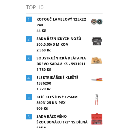
TOP 10
KOTOUČ LAMELOVÝ 125X22
P40
44 Kč
SADA ŘEZNICKÝCH NOŽŮ
300.0.05/D MIKOV
2 560 Kč
SOUSTRUŽNICKÁ DLÁTA NA
DŘEVO SADA 8 KS - 5931011
1 730 Kč
ELEKTRIKÁŘSKÉ KLEŠTĚ
1386200
1 229 Kč
KLÍČ KLEŠŤOVÝ 125MM
8603125 KNIPEX
909 Kč
SADA RÁZOVÉHO
ŠROUBOVÁKU 1/2" 15.DÍLNÁ
SADA