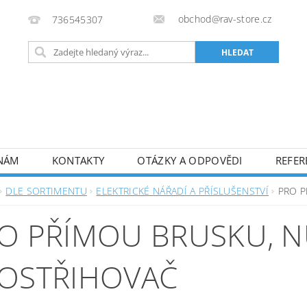
obchod@rav-store.cz
736545307
 NÁM
KONTAKTY
OTÁZKY A ODPOVĚDI
REFER
DLE SORTIMENTU
ELEKTRICKÉ NÁŘADÍ A PŘÍSLUŠENSTVÍ
PRO P
O PŘÍMOU BRUSKU, N
OSTŘIHOVAČ