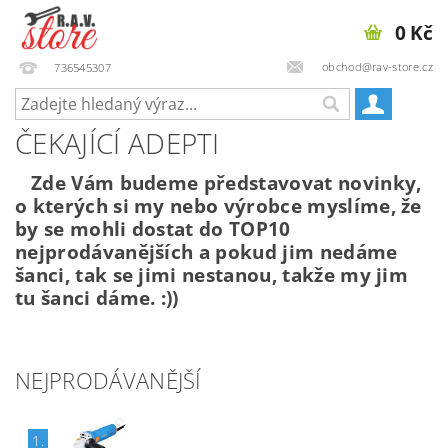
0 Kč
obchod@rav-store.cz
736545307
ČEKAJÍCÍ ADEPTI
Zde Vám budeme představovat novinky,
o kterých si my nebo výrobce myslíme, že
by se mohli dostat do TOP10
nejprodávanějších a pokud jim nedáme
šanci, tak se jimi nestanou, takže my jim
tu šanci dáme. :))
NEJPRODÁVANĚJŠÍ
1.