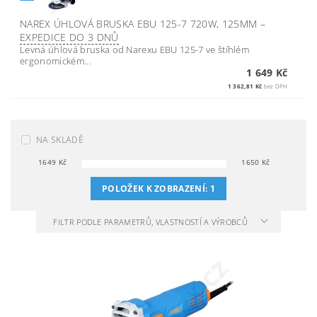
NAREX ÚHLOVÁ BRUSKA EBU 125-7 720W, 125MM
–
EXPEDICE DO 3 DNŮ
Levná úhlová bruska od Narexu EBU 125-7 ve štíhlém
ergonomickém...
1 649 Kč
1 362,81 Kč
bez DPH
NA SKLADĚ
1649
Kč
1650
Kč
POLOŽEK K ZOBRAZENÍ:
1
FILTR PODLE PARAMETRŮ, VLASTNOSTÍ A VÝROBCŮ