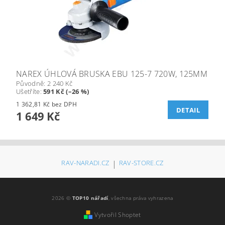
NAREX ÚHLOVÁ BRUSKA EBU 125-7 720W, 125MM
Původně:
2 240 Kč
Ušetříte
:
591 Kč (–26 %)
1 362,81 Kč bez DPH
DETAIL
1 649 Kč
RAV-NARADI.CZ
|
RAV-STORE.CZ
2026 ©
TOP10 nářadí
, všechna práva vyhrazena
Vytvořil Shoptet