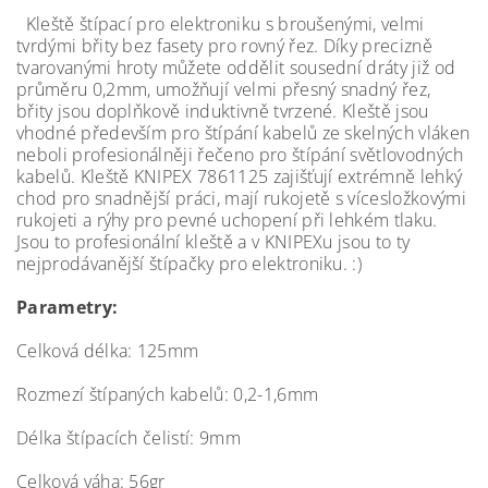
Kleště štípací pro elektroniku s broušenými, velmi
tvrdými břity bez fasety pro rovný řez. Díky precizně
tvarovanými hroty můžete oddělit sousední dráty již od
průměru 0,2mm, umožňují velmi přesný snadný řez,
břity jsou doplňkově induktivně tvrzené. Kleště jsou
vhodné především pro štípání kabelů ze skelných vláken
neboli profesionálněji řečeno pro štípání světlovodných
kabelů. Kleště KNIPEX 7861125 zajišťují extrémně lehký
chod pro snadnější práci, mají rukojetě s vícesložkovými
rukojeti a rýhy pro pevné uchopení při lehkém tlaku.
Jsou to profesionální kleště a v KNIPEXu jsou to ty
nejprodávanější štípačky pro elektroniku. :)
Parametry:
Celková délka: 125mm
Rozmezí štípaných kabelů: 0,2-1,6mm
Délka štípacích čelistí: 9mm
Celková váha: 56gr