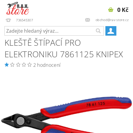
0 Kč
obchod@rav-store.cz
736545307
KLEŠTĚ ŠTÍPACÍ PRO
ELEKTRONIKU 7861125 KNIPEX
2 hodnocení