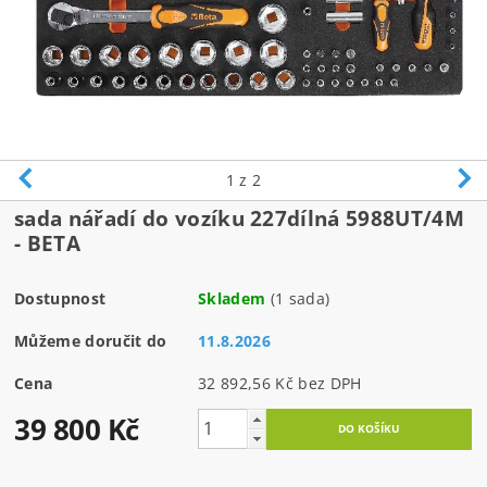
1
z 2
sada nářadí do vozíku 227dílná 5988UT/4M
- BETA
Dostupnost
Skladem
(1 sada)
Můžeme doručit do
11.8.2026
Cena
32 892,56 Kč bez DPH
39 800 Kč