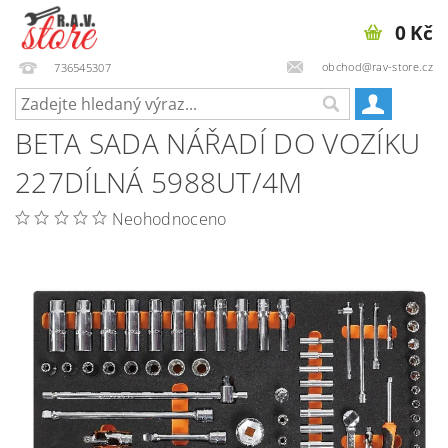
0 Kč
obchod@rav-store.cz
736545307
BETA SADA NÁŘADÍ DO VOZÍKU
227DÍLNÁ 5988UT/4M
Neohodnoceno