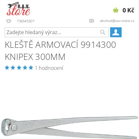
0 Kč
obchod@rav-store.cz
736545307
KLEŠTĚ ARMOVACÍ 9914300
KNIPEX 300MM
1 hodnocení