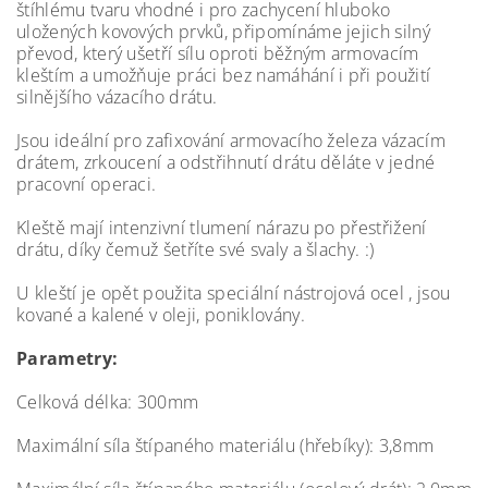
štíhlému tvaru vhodné i pro zachycení hluboko
uložených kovových prvků, připomínáme jejich silný
převod, který ušetří sílu oproti běžným armovacím
kleštím a umožňuje práci bez namáhání i při použití
silnějšího vázacího drátu.
Jsou ideální pro zafixování armovacího železa vázacím
drátem, zrkoucení a odstřihnutí drátu děláte v jedné
pracovní operaci.
Kleště mají intenzivní tlumení nárazu po přestřižení
drátu, díky čemuž šetříte své svaly a šlachy. :)
U kleští je opět použita speciální nástrojová ocel , jsou
kované a kalené v oleji, poniklovány.
Parametry:
Celková délka: 300mm
Maximální síla štípaného materiálu (hřebíky): 3,
8
mm