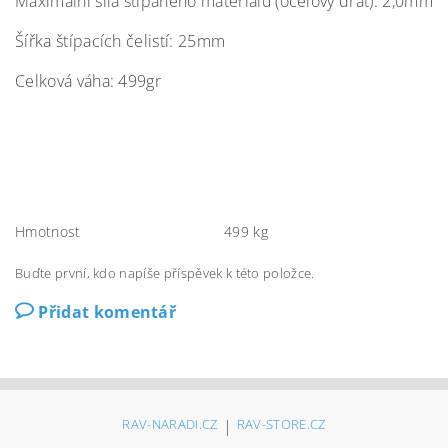
Maximální síla štípaného materiálu (
ocel
ový drát): 2,0mm
Šířka štípacích čelistí: 25mm
Celková váha: 499gr
Hmotnost
499 kg
Buďte první, kdo napíše příspěvek k této položce.
Přidat komentář
RAV-NARADI.CZ
|
RAV-STORE.CZ