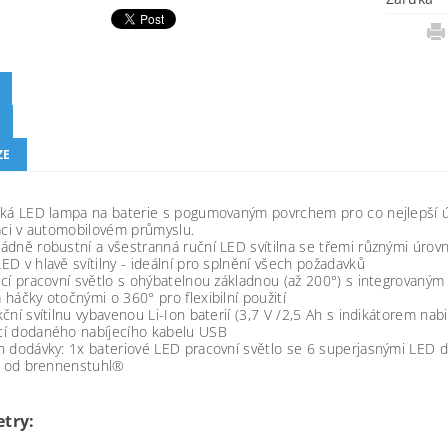
ZE
ká LED lampa na baterie s pogumovaným povrchem pro co nejlepší úcho
áci v automobilovém průmyslu.
dně robustní a všestranná ruční LED svítilna se třemi různými úrovn
D v hlavě svítilny - ideální pro splnění všech požadavků
cí pracovní světlo s ohýbatelnou základnou (až 200°) s integrovaný
háčky otočnými o 360° pro flexibilní použití
ční svítilnu vybavenou Li-Ion baterií (3,7 V /2,5 Ah s indikátorem nab
í dodaného nabíjecího kabelu USB
 dodávky: 1x bateriové LED pracovní světlo se 6 superjasnými LED d
ta od brennenstuhl®
try: