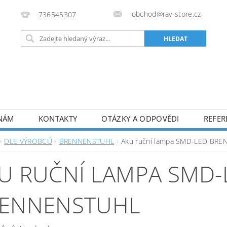
obchod@rav-store.cz
736545307
 NÁM
KONTAKTY
OTÁZKY A ODPOVĚDI
REFER
DLE VÝROBCŮ
BRENNENSTUHL
Aku ruční lampa SMD-LED BR
U RUČNÍ LAMPA SMD-
ENNENSTUHL