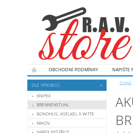
OBCHODNÍ PODMÍNKY
NAPIŠTE
Domů
DLE VÝROBCŮ
KNIPEX
AK
BRENNENSTUHL
BONDHUS, VOELKEL A WITTE
BR
MIKOV
NAREX BYSTŘICE