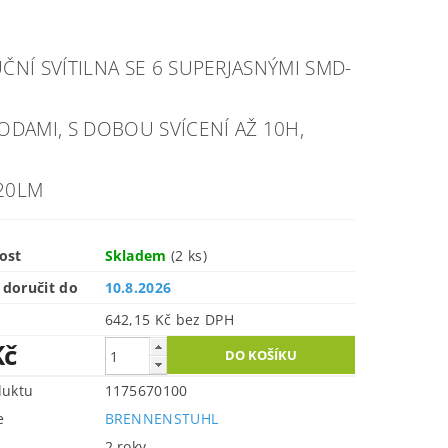
ČNÍ SVÍTILNA SE 6 SUPERJASNÝMI SMD-
IODAMI,
S DOBOU SVÍCENÍ AŽ 10H,
20LM
ost
Skladem
(2 ks)
doručit do
10.8.2026
642,15 Kč bez DPH
Kč
duktu
1175670100
e
BRENNENSTUHL
2 roky