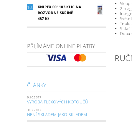
Sklop
KNIPEX 001103 KLÍČ NA
2 magn
ROZVODNÉ SKŘÍNĚ
Integr
Světel
487 Kč
Teplot
S tlač
Doba s
PŘIJÍMÁME ONLINE PLATBY
RUČN
ČLÁNKY
9.10.2017
VÝROBA FLEXOVÝCH KOTOUČŮ
30.7.2017
NENÍ SKLADEM JAKO SKLADEM