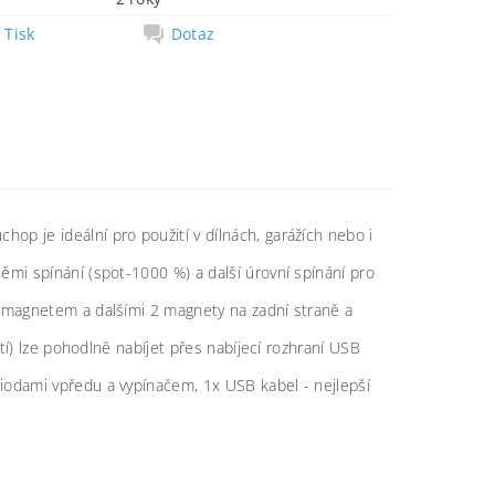
Tisk
Dotaz
p je ideální pro použití v dílnách, garážích nebo i
ěmi spínání (spot-1000 %) a další úrovní spínání pro
m magnetem a dalšími 2 magnety na zadní straně a
ití) lze pohodlně nabíjet přes nabíjecí rozhraní USB
iodami vpředu a vypínačem, 1x USB kabel - nejlepší