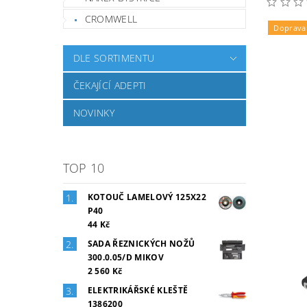
CROMWELL
Doprava
DLE SORTIMENTU
ČEKAJÍCÍ ADEPTI
NOVINKY
TOP 10
KOTOUČ LAMELOVÝ 125X22
P40
44 Kč
SADA ŘEZNICKÝCH NOŽŮ
300.0.05/D MIKOV
2 560 Kč
ELEKTRIKÁŘSKÉ KLEŠTĚ
1386200