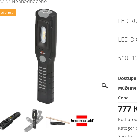
Neohodnoceno
 zdarma
LED RU
LED D
500+1
Dostupn
Můžeme 
Cena
777 
Kód pro
Kategori
Záruka