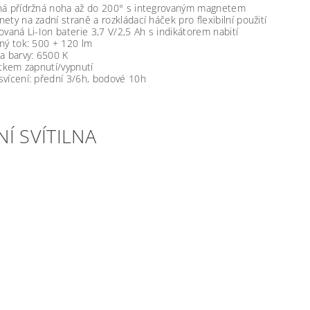
ná přídržná noha až do 200° s integrovaným magnetem
ety na zadní straně a rozkládací háček pro flexibilní použití
ovaná Li-Ion baterie 3,7 V/2,5 Ah s indikátorem nabití
ný tok: 500 + 120 lm
a barvy: 6500 K
ítkem zapnutí/vypnutí
vícení: přední 3/6h, bodové 10h
Í SVÍTILNA