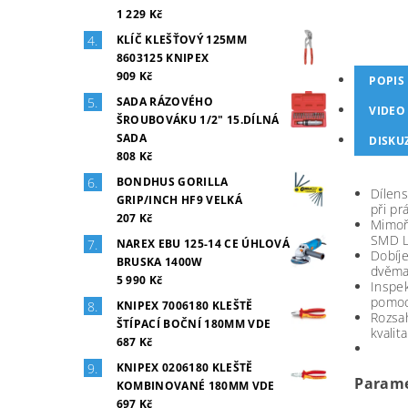
1 229 Kč
KLÍČ KLEŠŤOVÝ 125MM
8603125 KNIPEX
909 Kč
POPIS
SADA RÁZOVÉHO
VIDEO
ŠROUBOVÁKU 1/2" 15.DÍLNÁ
SADA
DISKU
808 Kč
BONDHUS GORILLA
Dílens
GRIP/INCH HF9 VELKÁ
při pr
207 Kč
Mimořá
SMD LE
NAREX EBU 125-14 CE ÚHLOVÁ
Dobíje
BRUSKA 1400W
dvěma 
5 990 Kč
Inspek
pomoc
KNIPEX 7006180 KLEŠTĚ
Rozsah
ŠTÍPACÍ BOČNÍ 180MM VDE
kvali
687 Kč
KNIPEX 0206180 KLEŠTĚ
Parame
KOMBINOVANÉ 180MM VDE
697 Kč