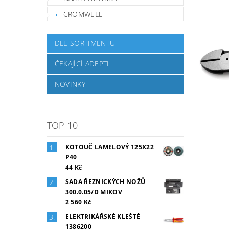
CROMWELL
DLE SORTIMENTU
ČEKAJÍCÍ ADEPTI
NOVINKY
TOP 10
KOTOUČ LAMELOVÝ 125X22
P40
44 Kč
SADA ŘEZNICKÝCH NOŽŮ
300.0.05/D MIKOV
2 560 Kč
ELEKTRIKÁŘSKÉ KLEŠTĚ
1386200