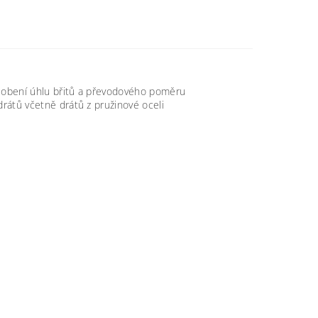
působení úhlu břitů a převodového poměru
rátů včetně drátů z pružinové oceli