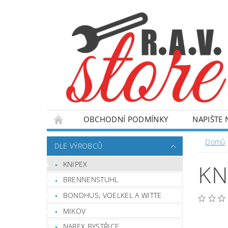
OBCHODNÍ PODMÍNKY
NAPIŠTE
Domů
DLE VÝROBCŮ
KNIPEX
KN
BRENNENSTUHL
BONDHUS, VOELKEL A WITTE
MIKOV
NAREX BYSTŘICE