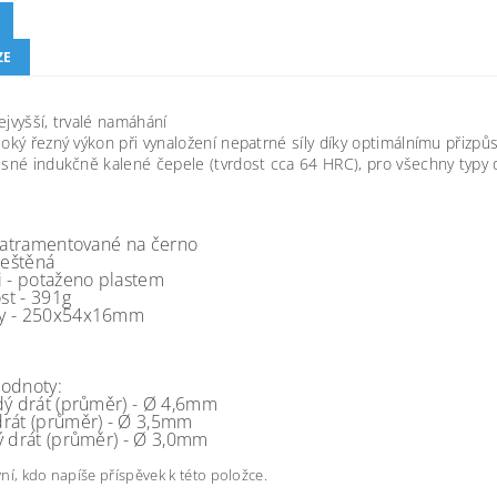
ZE
ejvyšší, trvalé namáhání
oký řezný výkon při vynaložení nepatrné síly díky optimálnímu přiz
sné indukčně kalené čepele (tvrdost cca 64 HRC), pro všechny typy d
atramentované na černo
leštěná
i -
potaženo plastem
st -
391g
y -
250x54x16mm
odnoty:
dý drát (průměr) -
Ø 4,6mm
rát (průměr) -
Ø 3,5mm
ý drát (průměr) -
Ø 3,0mm
ní, kdo napíše příspěvek k této položce.