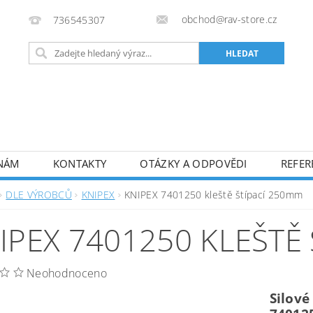
obchod@rav-store.cz
736545307
 NÁM
KONTAKTY
OTÁZKY A ODPOVĚDI
REFER
DLE VÝROBCŮ
KNIPEX
KNIPEX 7401250 kleště štípací 250mm
IPEX 7401250 KLEŠTĚ
Neohodnoceno
Silové