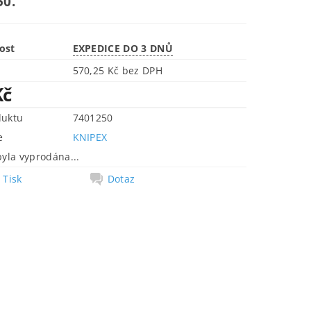
50.
ost
EXPEDICE DO 3 DNŮ
570,25 Kč bez DPH
Kč
duktu
7401250
e
KNIPEX
byla vyprodána...
Tisk
Dotaz