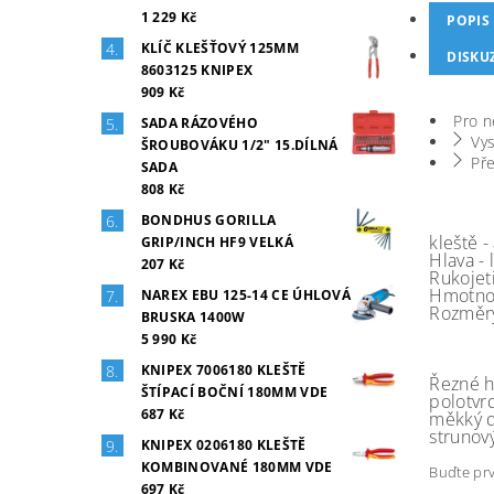
1 229 Kč
POPIS
KLÍČ KLEŠŤOVÝ 125MM
DISKU
8603125 KNIPEX
909 Kč
Pro n
SADA RÁZOVÉHO
Vys
ŠROUBOVÁKU 1/2" 15.DÍLNÁ
Pře
SADA
808 Kč
BONDHUS GORILLA
kleště -
GRIP/INCH HF9 VELKÁ
Hlava -
207 Kč
Rukojet
Hmotno
NAREX EBU 125-14 CE ÚHLOVÁ
Rozměr
BRUSKA 1400W
5 990 Kč
KNIPEX 7006180 KLEŠTĚ
Řezné h
ŠTÍPACÍ BOČNÍ 180MM VDE
polotvr
687 Kč
měkký d
strunov
KNIPEX 0206180 KLEŠTĚ
KOMBINOVANÉ 180MM VDE
Buďte prv
697 Kč