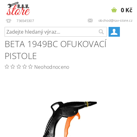
0 Kč
obchod@rav-store.cz
736545307
BETA 1949BC OFUKOVACÍ
PISTOLE
Neohodnoceno