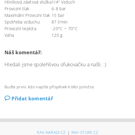
Hliníková závitová vložka
1/4" Vzduch
Provozní tlak
6-8 bar
Maximální Provozní tlak
15 bar
Spotřeba vzduchu
87 l/min
Provozní teplota
-20°C ÷ 70°C
Váha
120 g
Náš komentář:
Hledali jsme spolehlivou ofukovačku a našli. :)
Buďte první, kdo napíše příspěvek k této položce.
Přidat komentář
RAV-NARADI.CZ
|
RAV-STORE.CZ