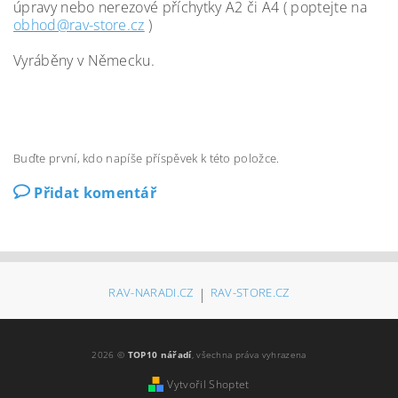
úpravy nebo nerezové příchytky A2 či A4 ( poptejte na
obhod@rav-store.cz
)
Vyráběny v Německu.
Buďte první, kdo napíše příspěvek k této položce.
Přidat komentář
RAV-NARADI.CZ
|
RAV-STORE.CZ
2026 ©
TOP10 nářadí
, všechna práva vyhrazena
Vytvořil Shoptet