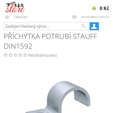
0 Kč
obchod@rav-store.cz
736545307
PŘÍCHYTKA POTRUBÍ STAUFF
DIN1592
Neohodnoceno