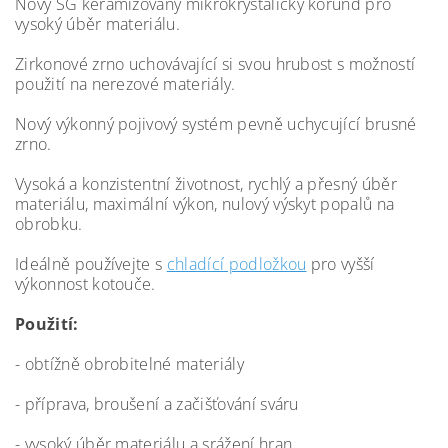
Nový SG keramizovaný mikrokrystalický korund pro
vysoký úběr materiálu.
Zirkonové zrno uchovávající si svou hrubost s možností
použití na nerezové materiály.
Nový výkonný pojivový systém pevně uchycující brusné
zrno.
Vysoká a konzistentní životnost, rychlý a přesný úběr
materiálu, maximální výkon, nulový výskyt popalů na
obrobku.
Ideálně používejte s
chladící podložkou
pro vyšší
výkonnost kotouče.
Použití:
- obtížně obrobitelné materiály
- příprava, broušení a začišťování sváru
- vysoký úběr materiálu a srážení hran