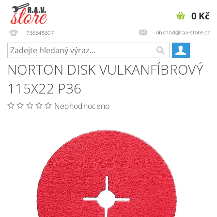
0 Kč
obchod@rav-store.cz
736545307
NORTON DISK VULKANFÍBROVÝ
115X22 P36
Neohodnoceno