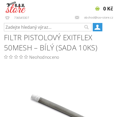
0 Kč
obchod@rav-store.cz
736545307
FILTR PISTOLOVÝ EXITFLEX
50MESH – BÍLÝ (SADA 10KS)
Neohodnoceno