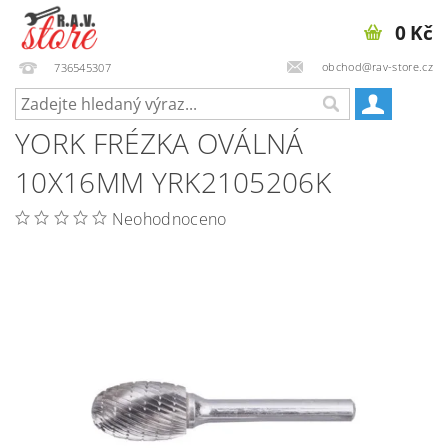
0 Kč
obchod@rav-store.cz
736545307
YORK FRÉZKA OVÁLNÁ
10X16MM YRK2105206K
Neohodnoceno