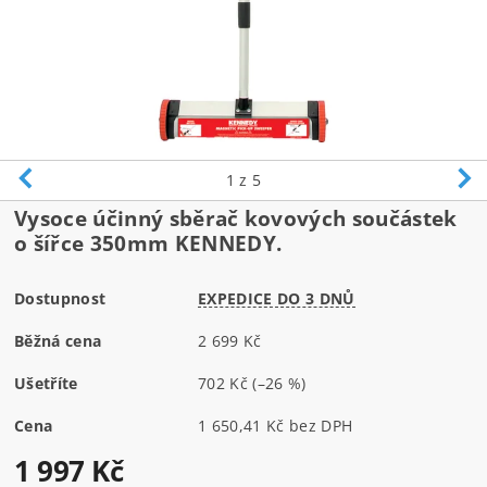
1
z 5
Vysoce účinný sběrač kovových součástek
o šířce 350mm KENNEDY.
Dostupnost
EXPEDICE DO 3 DNŮ
Běžná cena
2 699 Kč
Ušetříte
702 Kč
(–26 %)
Cena
1 650,41 Kč bez DPH
1 997 Kč