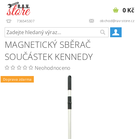
0 Kč
obchod@rav-store.cz
736545307
MAGNETICKÝ SBĚRAČ
SOUČÁSTEK KENNEDY
Neohodnoceno
Doprava zdarma